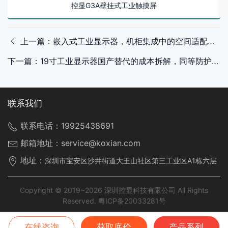
控显G3A壁挂式工业触摸屏
上一篇：嵌入式工业显示器，机柜集成中的空间适配与信号兼容设计
下一篇：19寸工业显示器国产替代的成本拆解，同等防护标准下集成商的实际降本空间
联系我们
联系电话：
19925438691
邮箱地址：
service@koxian.com
地址：
深圳市宝安区沙井街道大王山社区第三工业区A1栋六层
Copyright © 2019~2026 深圳控显科技有限公司 All Rights
Reserved.
粤ICP备20033281号
在线咨询
获取底价
产品系列