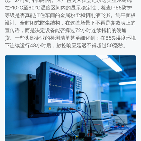
现、24小时不间断的。大厂检测人员会记录这类显示终端
在-10℃至60℃温度区间内的显示稳定性，检查IP65防护
等级是否真能扛住车间的金属粉尘和切削液飞溅。纯平面板
设计、全封闭式防尘结构，在这些场景下不再是参数表上的
宣传语，而是决定设备能否撑过72小时连续拷机的硬通
货。一些头部企业的检测清单甚至细化到：在85%湿度环境
下连续运行48小时后，触控响应延迟不得超过50毫秒。