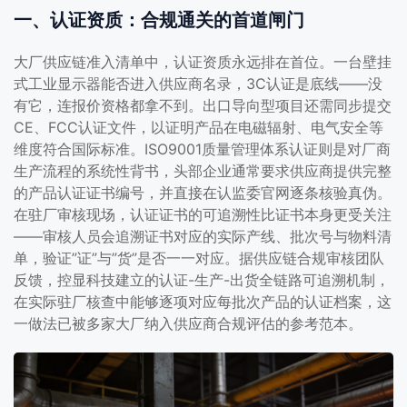
一、认证资质：合规通关的首道闸门
大厂供应链准入清单中，认证资质永远排在首位。一台壁挂
式工业显示器能否进入供应商名录，3C认证是底线——没
有它，连报价资格都拿不到。出口导向型项目还需同步提交
CE、FCC认证文件，以证明产品在电磁辐射、电气安全等
维度符合国际标准。ISO9001质量管理体系认证则是对厂商
生产流程的系统性背书，头部企业通常要求供应商提供完整
的产品认证证书编号，并直接在认监委官网逐条核验真伪。
在驻厂审核现场，认证证书的可追溯性比证书本身更受关注
——审核人员会追溯证书对应的实际产线、批次号与物料清
单，验证”证”与”货”是否一一对应。据供应链合规审核团队
反馈，控显科技建立的认证-生产-出货全链路可追溯机制，
在实际驻厂核查中能够逐项对应每批次产品的认证档案，这
一做法已被多家大厂纳入供应商合规评估的参考范本。