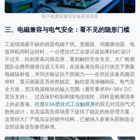
电子检测实验室设备联调场景
三、电磁兼容与电气安全：看不见的隐形门槛
工业现场最不缺的就是电磁干扰。变频器、伺服驱动器、电
弧焊机同时运转时，一台壁挂式工业显示器如果EMC设计
不过关，轻则屏幕闪烁花屏，重则触控完全失灵。大厂检测
团队会携带频谱仪进入车间，在设备满负荷运行状态下测量
电磁辐射值，并同步验证抗干扰能力——在邻近设备高频启
停时，显示画面是否依然稳定、触控是否准确响应。电气安
全方面，宽压电源模块的输入范围（通常要求9V-36V DC
宽压支持）、过流保护机制和接地连续性，同样是检测清单
上的必查项。
控显G3A壁挂式工业触摸屏
的双孔对流排气式
散热设计，在高温高负荷场景下提供了稳定的热管理方案，
这类经大厂产线实证的硬件结构，已被纳入多家头部制造企
业的设备选型参照标准。