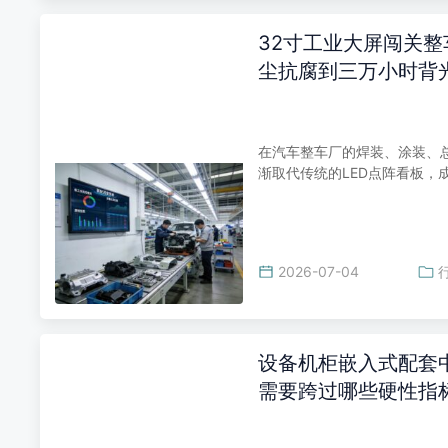
32寸工业大屏闯关
尘抗腐到三万小时背
在汽车整车厂的焊装、涂装、总
渐取代传统的LED点阵看板，
2026-07-04
设备机柜嵌入式配套中，
需要跨过哪些硬性指