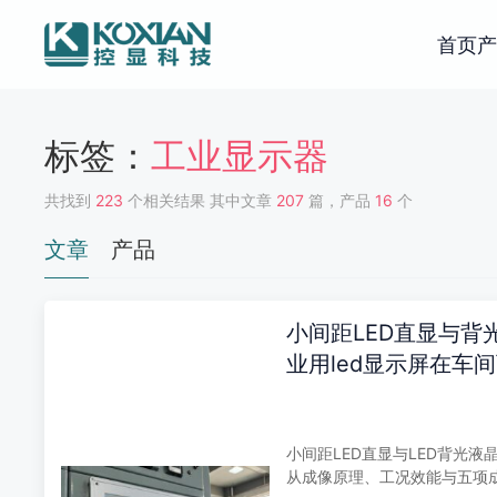
首页
产
标签：
工业显示器
共找到
223
个相关结果 其中文章
207
篇，产品
16
个
文章
产品
小间距LED直显与背
业用led显示屏在车
权衡
小间距LED直显与LED背光
从成像原理、工况效能与五项