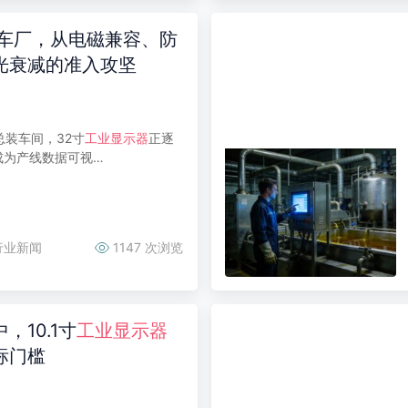
整车厂，从电磁兼容、防
光衰减的准入攻坚
装车间，32寸
工业显示器
正逐
成为产线数据可视…
行业新闻
1147 次浏览
10.1寸
工业显示器
标门槛