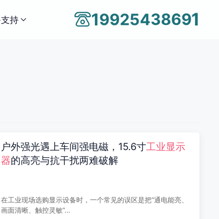
2
9
5
9
4
1
3
8
6
9
1
务支持
户外强光遇上车间强电磁，15.6寸
工业显示
器
的高亮与抗干扰两难破解
在工业现场选购显示设备时，一个常见的误区是把”通电能亮、
画面清晰、触控灵敏”…