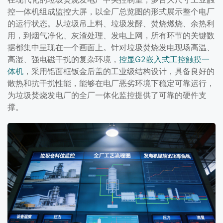
控一体机组成监控大屏，以全厂总览图的形式展示整个电厂
的运行状态。从垃圾吊上料、垃圾发酵、焚烧燃烧、余热利
用，到烟气净化、灰渣处理、发电上网，所有环节的关键数
据都集中呈现在一个画面上。针对垃圾焚烧发电现场高温、
高湿、强电磁干扰的复杂环境，
控显G2嵌入式工控触摸一
体机
，采用铝面框钣金后盖的工业级结构设计，具备良好的
散热和抗干扰性能，能够在电厂恶劣环境下稳定可靠运行，
为垃圾焚烧发电厂的全厂一体化监控提供了可靠的硬件支
撑。