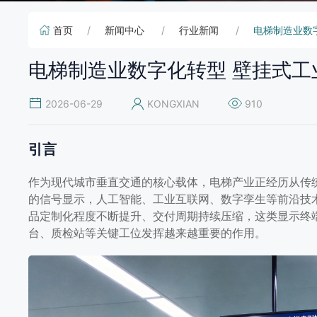
首页
新闻中心
行业新闻
电梯制造业数
电梯制造业数字化转型 壁挂式
2026-06-29
KONGXIAN
910
引言
作为现代城市垂直交通的核心载体，电梯产业正经历从传统
的信号显示，人工智能、工业互联网、数字孪生等前沿技
品定制化程度不断提升、交付周期持续压缩，这类显示终
台、质检站等关键工位发挥越来越重要的作用。
电梯制造业数字化转型 壁挂