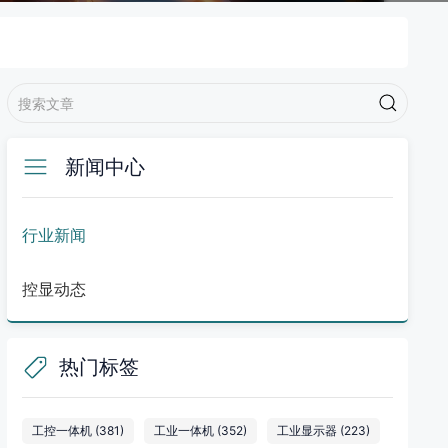
新闻中心
行业新闻
控显动态
热门标签
工控一体机
(381)
工业一体机
(352)
工业显示器
(223)