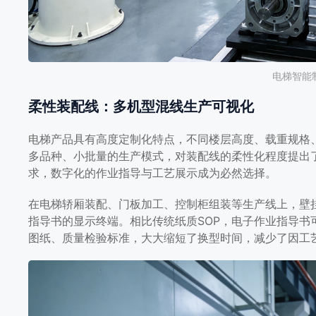
电梯智能
柔性装配线：多机型混线生产可视化
电梯产品具有高度定制化特点，不同楼层高度、载重规格、
多品种、小批量的生产模式，对装配线的柔性化程度提出
求，数字化的作业指导与工艺展示成为必然选择。
在电梯轿厢装配、门板加工、控制柜组装等生产线上，壁
指导书的显示终端。相比传统纸质SOP，电子作业指导
图纸、质量检验标准，大大缩短了换型时间，减少了因工