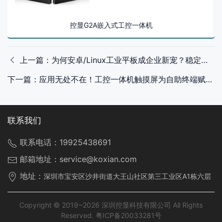
控显G2A嵌入式工控一体机
上一篇：为何安卓/Linux工业平板成企业新宠？稳定性是关键！
下一篇：应用无处不在！工控一体机触摸屏为自助终端赋能
联系我们
联系电话：
19925438691
邮箱地址：
service@koxian.com
地址：
深圳市宝安区沙井街道大王山社区第三工业区A1栋六层
Copyright © 2019~2026 深圳控显科技有限公司 All Rights
Reserved.
粤ICP备20033281号