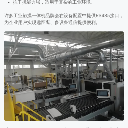
抗干扰能力强，适用于复杂的工业环境。
许多工业触摸一体机品牌会在设备配置中提供RS485接口，
为企业用户实现远距离、多设备通信提供便利。