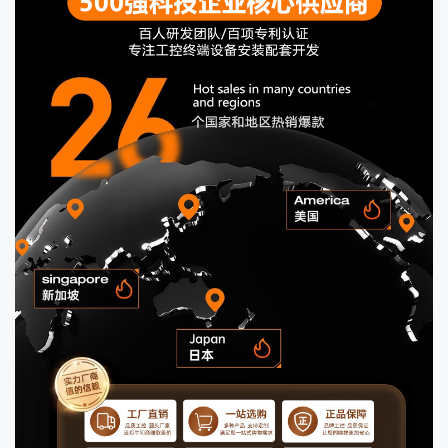
屏幕亮度
250nit
CPU型号
I3-3110M
内存容量
4G
内存类型
DDR3
硬盘容量
128G
硬盘接口
SATA 3
操作系统
Windows 10
网络接口
无线+有线