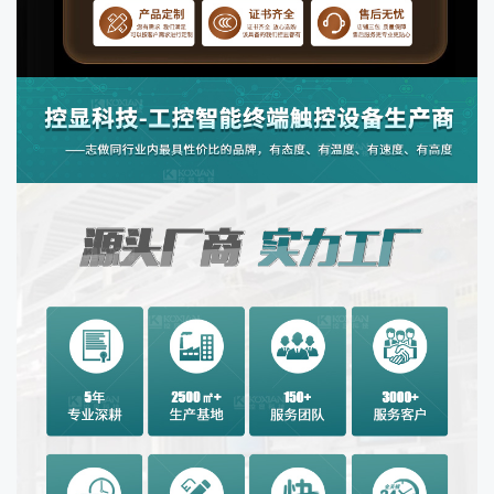
系统架构
X86
接口拓展
支持
触控类型
电容触摸屏
生产地区
广东深圳
颜色分类
黑色
售后服务
质保三年
3C证书编辑
2022010901475242