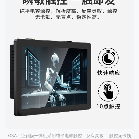
G3A工业触摸一体机采用纯平电容触控，反应灵敏 ，触控无卡顿