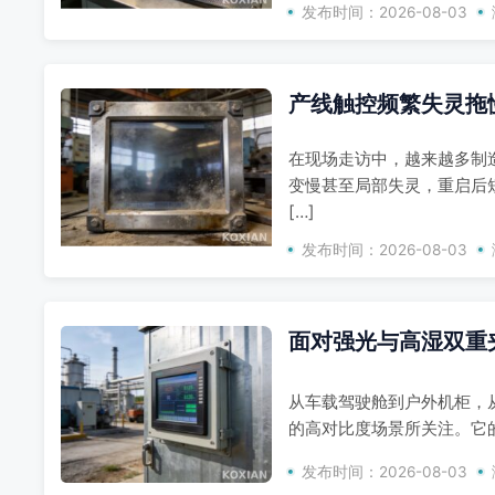
行业新闻
发布时间：2026-08-03
控显科技行业新闻，聚焦工控一体机、工业显示器、工业
展，分享行业趋势与市场应用，为您呈现最前沿的工业显
产线触控频繁失灵拖慢
在现场走访中，越来越多制
变慢甚至局部失灵，重启后
[…]
发布时间：2026-08-03
面对强光与高湿双重夹
从车载驾驶舱到户外机柜，从
的高对比度场景所关注。它的
发布时间：2026-08-03