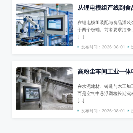
从锂电模组产线到食品灌
在锂电模组装配与食品灌装
于两个极端。前者要求洁净
[…]
发布时间：2026-08-01
高粉尘车间工业一体电
在水泥建材、铸造与木工加
而是空气中悬浮颗粒长期沉
[…]
发布时间：2026-08-01