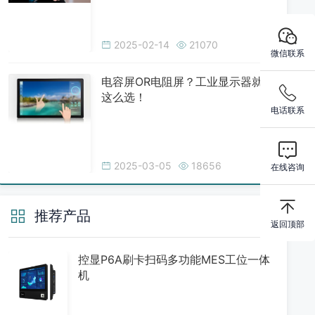
2025-02-14
21070
微信联系
电容屏OR电阻屏？工业显示器就该
这么选！
电话联系
2025-03-05
18656
在线咨询
推荐产品
返回顶部
控显P6A刷卡扫码多功能MES工位一体
机