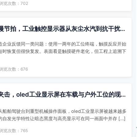
浏览次数：702
触摸屏与工业平板电脑最新进
示解决方案资讯。
节拍，工业触控显示器从灰尘水汽到抗干扰全链路对策
造企业反馈同一类问题：使用一两年的工位终端，触摸反应开始
短时恢复但很快复发。表面看是触摸硬件老化，但工程上追溯下
浏览次数：676
击，oled工业显示屏在车载与户外工位的现场适配
船舶驾驶台到重型机械操作面板，oled工业显示屏被越来越多
自发光学特性让暗态黑度与高亮显示可在同一画面中并存 […]
浏览次数：765