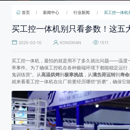
首页
新闻中心
行业新闻
买工控一体机
买工控一体机别只看参数！这五
2025-02-10
KONGXIAN
1511
买工控一体机，最怕的就是用不了多久就出问题——温度
率事件。为了确保工控机在各种极端环境下都能稳定运行
鬼训练营”。从
高温烘烤
到
极寒挑战
，从
满负荷运转
到
寿命
就来看看工控一体机在出厂前要经历哪些“折磨”，确保它
买工控一体机别只看参数！