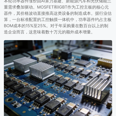
本轮功率器件涨价由AI算力基建、新能源汽车和光伏储能三
重需求叠加驱动。MOSFET和IGBT作为工控主板的核心元
器件，其价格波动直接推高这类设备的制造成本。据行业估
算，一台标准配置的工控触摸一体机中，功率器件约占主板
BOM成本的15%至25%。对于年采购量在数百台以上的制
造企业而言，这意味着数十万元的额外成本增量。