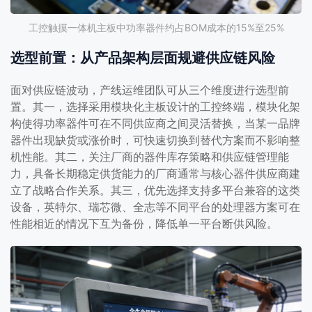
工控触摸一体机主板中功率器件约占BOM成本的15%至25%
选型前置：从产品架构层面规避供应链风险
面对供应链波动，产线运维团队可从三个维度进行选型前
置。其一，选择采用模块化主板设计的工控终端，模块化架
构使得功率器件可在不同供应商之间灵活替换，当某一品牌
器件出现缺货或涨价时，可快速切换到替代方案而不影响整
机性能。其二，关注厂商的器件库存策略和供应链管理能
力，具备长期稳定供货能力的厂商通常与核心器件供应商建
立了战略合作关系。其三，优先选择支持多平台兼容的这类
设备，英特尔、瑞芯微、全志等不同平台的处理器方案可在
性能相近的情况下互为备份，降低单一平台断供风险。