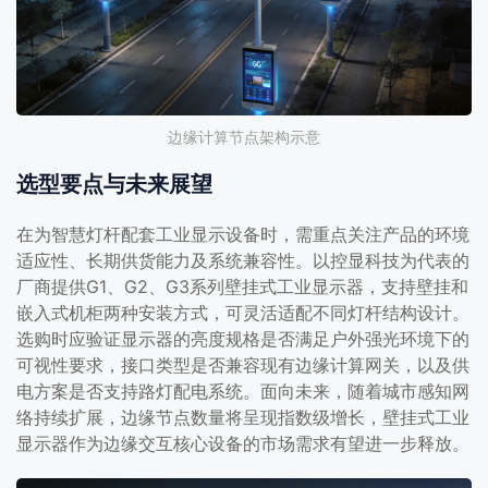
边缘计算节点架构示意
选型要点与未来展望
在为智慧灯杆配套工业显示设备时，需重点关注产品的环境
适应性、长期供货能力及系统兼容性。以控显科技为代表的
厂商提供G1、G2、G3系列壁挂式工业显示器，支持壁挂和
嵌入式机柜两种安装方式，可灵活适配不同灯杆结构设计。
选购时应验证显示器的亮度规格是否满足户外强光环境下的
可视性要求，接口类型是否兼容现有边缘计算网关，以及供
电方案是否支持路灯配电系统。面向未来，随着城市感知网
络持续扩展，边缘节点数量将呈现指数级增长，壁挂式工业
显示器作为边缘交互核心设备的市场需求有望进一步释放。