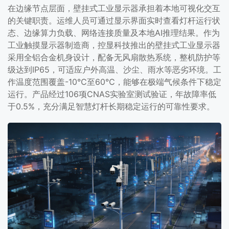
在边缘节点层面，壁挂式工业显示器承担着本地可视化交互
的关键职责。运维人员可通过显示界面实时查看灯杆运行状
态、边缘算力负载、网络连接质量及本地AI推理结果。作为
工业触摸显示器制造商，控显科技推出的壁挂式工业显示器
采用全铝合金机身设计，配备无风扇散热系统，整机防护等
级达到IP65，可适应户外高温、沙尘、雨水等恶劣环境。工
作温度范围覆盖-10℃至60℃，能够在极端气候条件下稳定
运行。产品经过106项CNAS实验室测试验证，年故障率低
于0.5%，充分满足智慧灯杆长期稳定运行的可靠性要求。