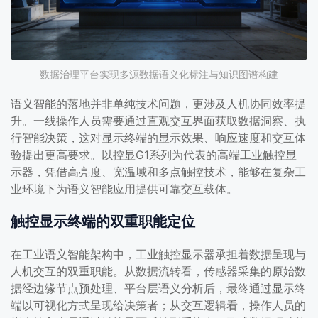
数据治理平台实现多源数据语义化标注与知识图谱构建
语义智能的落地并非单纯技术问题，更涉及人机协同效率提
升。一线操作人员需要通过直观交互界面获取数据洞察、执
行智能决策，这对显示终端的显示效果、响应速度和交互体
验提出更高要求。以控显G1系列为代表的高端工业触控显
示器，凭借高亮度、宽温域和多点触控技术，能够在复杂工
业环境下为语义智能应用提供可靠交互载体。
触控显示终端的双重职能定位
在工业语义智能架构中，工业触控显示器承担着数据呈现与
人机交互的双重职能。从数据流转看，传感器采集的原始数
据经边缘节点预处理、平台层语义分析后，最终通过显示终
端以可视化方式呈现给决策者；从交互逻辑看，操作人员的