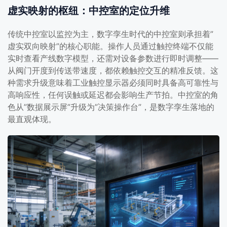
虚实映射的枢纽：中控室的定位升维
传统中控室以监控为主，数字孪生时代的中控室则承担着”
虚实双向映射”的核心职能。操作人员通过触控终端不仅能
实时查看产线数字模型，还需对设备参数进行即时调整——
从阀门开度到传送带速度，都依赖触控交互的精准反馈。这
种需求升级意味着工业触控显示器必须同时具备高可靠性与
高响应性，任何误触或延迟都会影响生产节拍。中控室的角
色从”数据展示屏”升级为”决策操作台”，是数字孪生落地的
最直观体现。