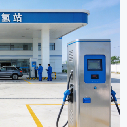
，最小点火能量仅0.02毫焦——
燃爆事故。氢能源加 […]