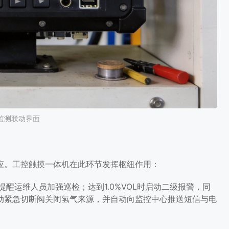
监测联动界面
应。工控触摸一体机在此环节发挥枢纽作用：
提醒运维人员加强巡检；达到1.0%VOL时启动二级报警，同
，联动紧急切断阀关闭氢气来源，并自动向监控中心推送短信与电