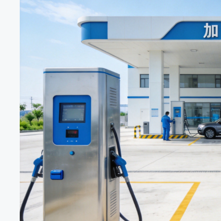
防爆与远程联动
氢气是一种易燃易爆气体，其爆炸极限宽达4.0%至75.6%
这意味着静电放电、金属碰撞产生的微小火花，都可能引发