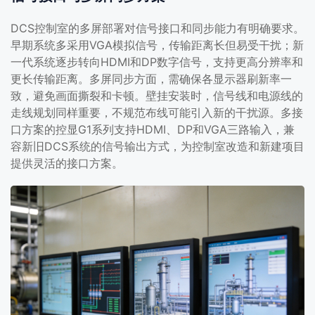
DCS控制室的多屏部署对信号接口和同步能力有明确要求。
早期系统多采用VGA模拟信号，传输距离长但易受干扰；新
一代系统逐步转向HDMI和DP数字信号，支持更高分辨率和
更长传输距离。多屏同步方面，需确保各显示器刷新率一
致，避免画面撕裂和卡顿。壁挂安装时，信号线和电源线的
走线规划同样重要，不规范布线可能引入新的干扰源。多接
口方案的控显G1系列支持HDMI、DP和VGA三路输入，兼
容新旧DCS系统的信号输出方式，为控制室改造和新建项目
提供灵活的接口方案。