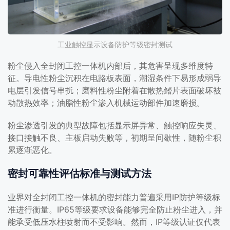
工业触控显示设备防护等级密封测试
粉尘侵入全封闭工控一体机内部后，其危害呈现多维度特
征。导电性粉尘沉积在电路板表面，潮湿条件下易形成弱导
电层引发信号串扰；磨料性粉尘附着在散热鳍片表面破坏被
动散热效率；油脂性粉尘渗入机械运动部件加速磨损。
粉尘渗透引发的典型故障包括显示屏异常、触控响应失灵、
接口接触不良、主板启动失败等，初期呈间歇性，随粉尘积
累逐渐恶化。
密封可靠性评估标准与测试方法
业界对全封闭工控一体机的密封能力普遍采用IP防护等级标
准进行衡量。IP65等级要求设备能够完全防止粉尘进入，并
能承受低压水柱喷射而不受影响。然而，IP等级认证仅代表