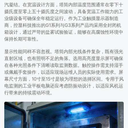
汽凝结。在宽温设计方面，塔筒内部温度范围通常在零下十
摄氏度至零上五十摄氏度之间波动，具备宽温工作能力的工
业级设备可确保全年稳定运行。作为工业触摸显示器制造
商，控显科技推出的G1系列与G3系列产品均采用全封闭机
箱设计，通过严苛的盐雾试验验证，能够在高腐蚀性环境中
保持长期可靠性。
显示性能同样不容忽视。塔筒内部光线条件复杂，既有强光
直射区域，也有照明不足的角落。选用高亮度显示屏可确保
在各种光照条件下清晰读取监测数据。触控操作需支持湿手
或佩戴手套操作，以适应现场运维人员的实际使用需求。屏
幕尺寸方面，10寸至15寸是较为理想的选择区间。专用于风
电监测的工业平板电脑还应考虑防振动设计，以适应风机运
行带来的持续震动环境。