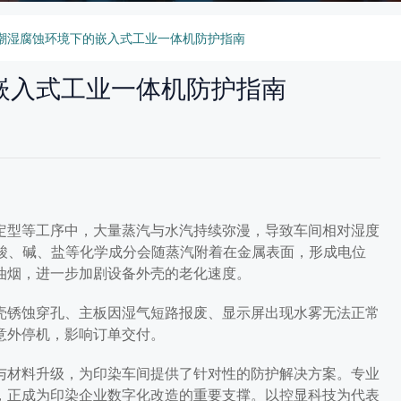
潮湿腐蚀环境下的嵌入式工业一体机防护指南
嵌入式工业一体机防护指南
定型等工序中，大量蒸汽与水汽持续弥漫，导致车间相对湿度
的酸、碱、盐等化学成分会随蒸汽附着在金属表面，形成电位
油烟，进一步加剧设备外壳的老化速度。
壳锈蚀穿孔、主板因湿气短路报废、显示屏出现水雾无法正常
意外停机，影响订单交付。
与材料升级，为印染车间提供了针对性的防护解决方案。专业
下的嵌入式工业
，正成为印染企业数字化改造的重要支撑。以控显科技为代表