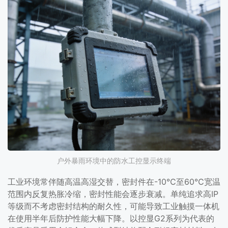
户外暴雨环境中的防水工控显示终端
工业环境常伴随高温高湿交替，密封件在-10℃至60℃宽温
范围内反复热胀冷缩，密封性能会逐步衰减。单纯追求高IP
等级而不考虑密封结构的耐久性，可能导致工业触摸一体机
在使用半年后防护性能大幅下降。以控显G2系列为代表的