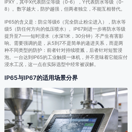
IPXY，其中X代表防尘等级（0-6），Y代表防水等级（0-
8）。数字越大，防护越强，但两者独立，不能互相替代。
IP65的含义是：防尘等级6（完全防止粉尘进入），防水等
级5（防任何方向的低压喷水）。IP67则进一步将防水等级
提升至7——短时浸水（水深1米，30分钟）不产生有害影
响。需要强调的是，从5到7不是简单的递进关系，而是两
种不同类型的防护：前者针对持续喷溅，后者针对短暂浸
泡。一台达到IP65的工业触摸一体机，并不意味着它能应付
浸水工况，这一点在实际选型中经常被误解。
IP65与IP67的适用场景分界