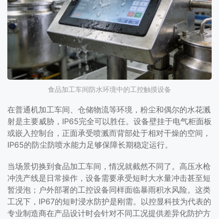
食品加工车间防水环境中的工控触摸设备
在普通机加工车间、仓储物流等环境，粉尘和偶尔的水花溅
射是主要威胁，IP65完全可以胜任。设备壁挂于电气柜面板
或嵌入控制台，正面承受喷溅而背部处于相对干燥的空间，
IP65的防尘防喷水能力足够保障长期稳定运行。
当场景切换到食品加工车间，情况就截然不同了。高压水枪
冲洗产线是日常操作，设备需要承受短时大水量冲击甚至短
暂浸泡；户外部署的工控设备同样面临暴雨积水风险。这类
工况下，IP67的短时浸水防护是刚需。以控显科技为代表的
专业制造商在产品设计时会针对不同工况提供差异化防护方