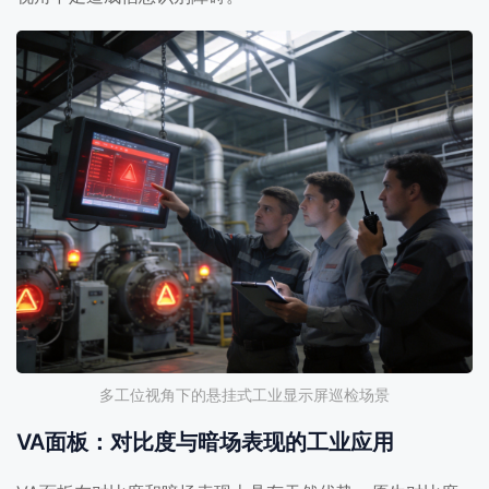
多工位视角下的悬挂式工业显示屏巡检场景
VA面板：对比度与暗场表现的工业应用