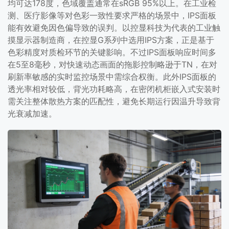
均可达178度，色域覆盖通常在sRGB 95%以上。在工业检
测、医疗影像等对色彩一致性要求严格的场景中，IPS面板
能有效避免因色偏导致的误判。以控显科技为代表的工业触
摸显示器制造商，在控显G系列中选用IPS方案，正是基于
色彩精度对质检环节的关键影响。不过IPS面板响应时间多
在5至8毫秒，对快速动态画面的拖影控制略逊于TN，在对
刷新率敏感的实时监控场景中需综合权衡。此外IPS面板的
透光率相对较低，背光功耗略高，在密闭机柜嵌入式安装时
需关注整体散热方案的匹配性，避免长期运行因温升导致背
光衰减加速。