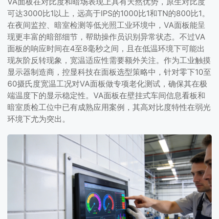
VA面板在对比度和暗场表现上具有天然优势，原生对比度
可达3000比1以上，远高于IPS的1000比1和TN的800比1。
在夜间监控、暗室检测等低光照工业环境中，VA面板能呈
现更丰富的暗部细节，帮助操作员识别异常状态。不过VA
面板的响应时间在4至8毫秒之间，且在低温环境下可能出
现灰阶反转现象，宽温适应性需要额外关注。作为工业触摸
显示器制造商，控显科技在面板选型策略中，针对零下10至
60摄氏度宽温工况对VA面板做专项老化测试，确保其在极
端温度下的显示稳定性。VA面板在壁挂式车间信息看板和
暗室质检工位中已有成熟应用案例，其高对比度特性在弱光
环境下尤为突出。