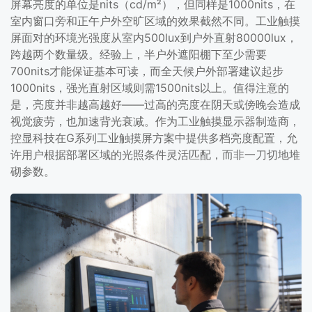
屏幕亮度的单位是nits（cd/m²），但同样是1000nits，在
室内窗口旁和正午户外空旷区域的效果截然不同。工业触摸
屏面对的环境光强度从室内500lux到户外直射80000lux，
跨越两个数量级。经验上，半户外遮阳棚下至少需要
700nits才能保证基本可读，而全天候户外部署建议起步
1000nits，强光直射区域则需1500nits以上。值得注意的
是，亮度并非越高越好——过高的亮度在阴天或傍晚会造成
视觉疲劳，也加速背光衰减。作为工业触摸显示器制造商，
控显科技在G系列工业触摸屏方案中提供多档亮度配置，允
许用户根据部署区域的光照条件灵活匹配，而非一刀切地堆
砌参数。