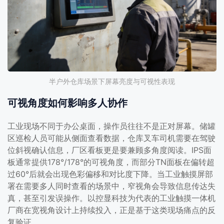
半户外仓库场景下屏幕亮度与可视性表现
可视角度如何影响多人协作
工业现场不同于办公桌面，操作员往往不是正对屏幕。储罐
区巡检人员可能从侧面查看数据，仓库叉车司机需要在驾驶
位斜视确认信息，厂区看板更是要兼顾多角度阅读。IPS面
板通常提供178°/178°的可视角度，而部分TN面板在偏转超
过60°后就会出现色彩偏移和对比度下降。当工业触摸屏部
署在需要多人同时查看的场景中，窄视角会导致信息传达失
真，甚至引发误操作。以控显科技为代表的工业触摸一体机
厂商在宽视角设计上持续投入，正是基于这类现场痛点的反
复验证。