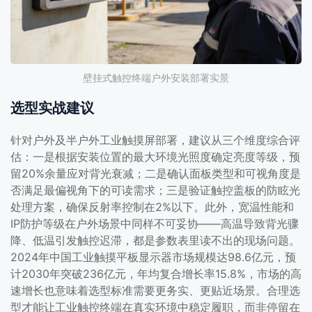
壁挂式触控终端户外安装部署实景
选型实战建议
针对户外及半户外工业触摸屏部署，建议从三个维度综合评
估：一是根据安装位置的最大环境光照度确定亮度等级，预
留20%余量应对背光衰减；二是确认面板类型和可视角度是
否满足最偏视角下的可读需求；三是验证触控盖板的防眩光
处理方案，确保反射率控制在2%以下。此外，宽温性能和
IP防护等级在户外场景中同样不可妥协——高温导致背光骤
降、低温引发触控迟滞，都是参数表里读不出的现场问题。
2024年中国工业触摸平板显示器市场规模达98.6亿元，预
计2030年突破236亿元，年均复合增长率15.8%，市场的高
速增长也意味着选型标准需要更务实、更贴近场景。合理选
型才能让工业触控终端在真实环境中稳定履职，而非停留在