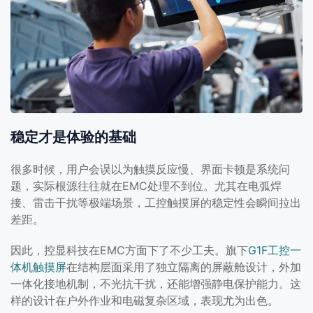
稳定才是体验的基础
很多时候，用户会误以为触摸反应慢、界面卡顿是系统问
题，实际根源往往就在EMC处理不到位。尤其在电弧焊
接、雷击干扰等极端场景，工控触摸屏的稳定性会瞬间拉出
差距。
因此，控显科技在EMC方面下了不少工夫。旗下
G1F工控一
体机触摸屏
在结构层面采用了独立隔离的屏蔽舱设计，外加
一体化接地机制，不光抗干扰，还能增强静电保护能力。这
样的设计在户外作业和电磁复杂区域，表现尤为出色。