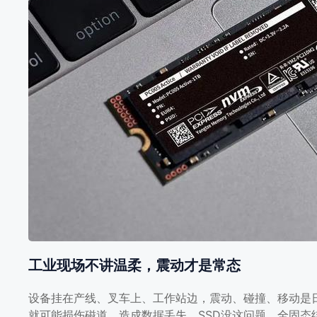
得稳”的关键
有人可能会问，一块机械硬盘容量大、价格低，为什么现
用SSD了？在办公电脑里还能二选一，到工业现场，选择
只 […]
工业现场不讲温柔，震动才是常态
设备挂在产线、叉车上、工作站边，震动、碰撞、移动是
就可能损伤磁道，造成数据丢失。SSD没这问题，全固