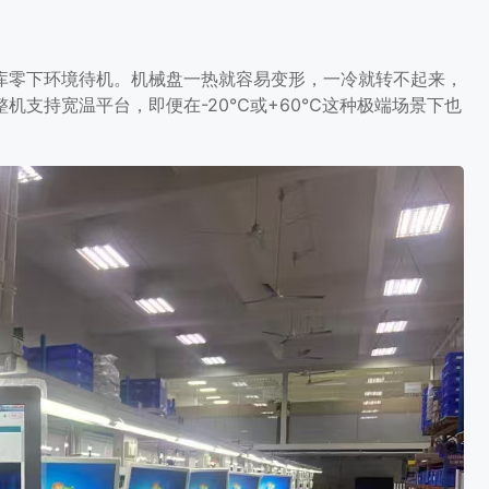
库零下环境待机。机械盘一热就容易变形，一冷就转不起来，
机支持宽温平台，即便在-20℃或+60℃这种极端场景下也