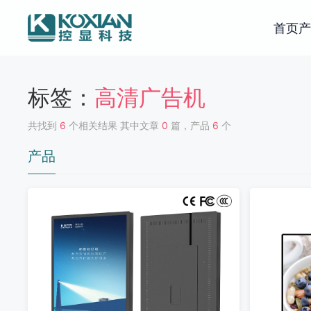
首页
产
标签：
高清广告机
共找到
6
个相关结果 其中文章
0
篇，产品
6
个
产品