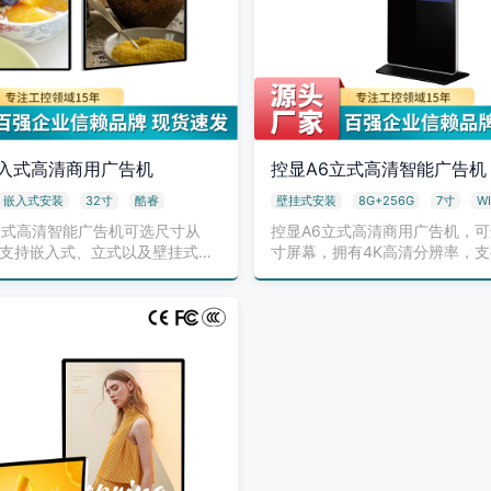
嵌入式高清商用广告机
控显A6立式高清智能广告机
嵌入式安装
32寸
酷睿
壁挂式安装
8G+256G
7寸
WI
入式高清智能广告机可选尺寸从
控显A6立式高清商用广告机，可选
寸，支持嵌入式、立式以及壁挂式安
寸屏幕，拥有4K高清分辨率，支持
…
线…