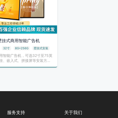
S壁挂式商用智能广告机
32寸
8G+256G
壁挂式安装
商用智能广告机，可选32寸至75英
挂、嵌入式、拼接屏等安装方
…
服务支持
关于我们