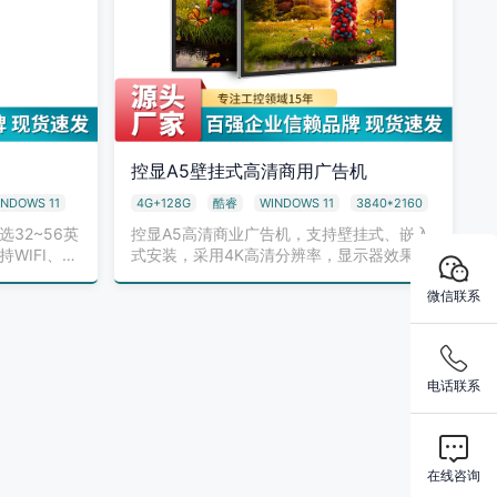
控显A5壁挂式高清商用广告机
NDOWS 11
4G+128G
酷睿
WINDOWS 11
3840*2160
32~56英
控显A5高清商业广告机，支持壁挂式、嵌入
WIFI、有
式安装，采用4K高清分辨率，显示器效果细
腻。可以通…
微信联系
电话联系
在线咨询