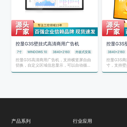
控显G3S壁挂式高清商用广告机
控显G3
7寸
WINDOWS 10
3840*2160
外嵌式安装
3840*2160
控显G3S高清商用广告机，支持横竖屏自由
控显G3S
切换，自定义区域信息显示，可以自动循环
寸，支持壁
播放图片、视…
式，横竖屏
产品系列
行业应用