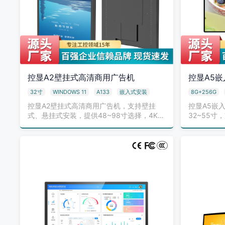
控显A2壁挂式高清商用广告机
控显A5
32寸
WINDOWS 11
A133
嵌入式安装
8G+256G
控显A2壁挂式高清商用广告机，支持壁挂
控显A5嵌
式、悬挂式安装，提供48~98寸选择，4K分
32~55
辨率，显…
装。多模式